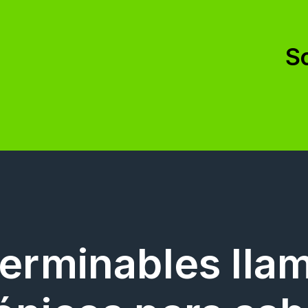
S
terminables lla