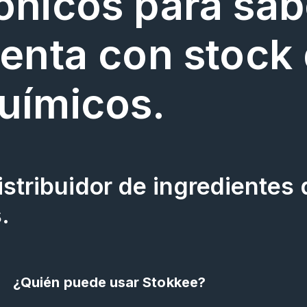
ónicos para sabe
uenta con stock
uímicos.
stribuidor de ingredientes 
.
¿Quién puede usar Stokkee?