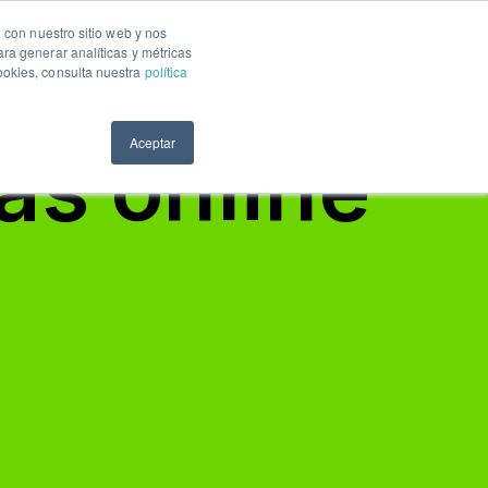
n con nuestro sitio web y nos
EN
Iniciar sesión
Pruébalo gratis
ra generar analíticas y métricas
ookies, consulta nuestra
política
Aceptar
as online
ri