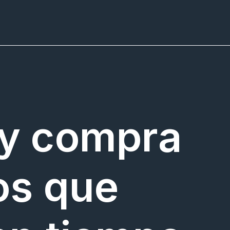
 y compra
os que