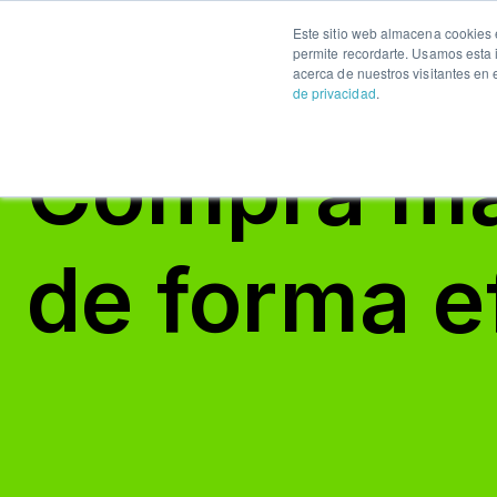
Este sitio web almacena cookies e
Comprar
Vender
Mu
permite recordarte. Usamos esta i
acerca de nuestros visitantes en
Comprar
de privacidad
.
Vender
Compra mat
Muestras
Precios
de forma e
Blog
FAQs
Iniciar
sesión